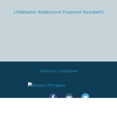
Lifekhacker
Kinderslove
Foxsovet
Youtube03
Написать сообщение
© 2016 - 2026.
SovetOK