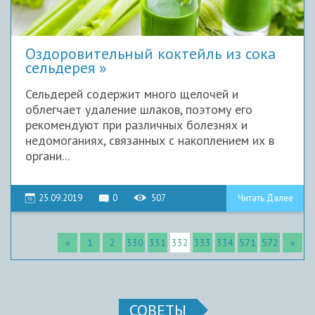
Оздоровительный коктейль из сока
сельдерея
Сельдерей содержит много щелочей и
облегчает удаление шлаков, поэтому его
рекомендуют при различных болезнях и
недомоганиях, связанных с накоплением их в
органи...
25.09.2019
0
507
Читать Далее
«
1
2
330
331
332
333
334
571
572
»
СОВЕТЫ