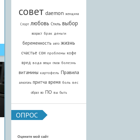
совет
daemon
женщина
любовь
выбор
Стиль
Спорт
брак
деньги
возраст
жизнь
беременность
авто
счастье
сон
кофе
проблемы
вред
вода
болезнь
вещи
глаза
Правила
витамины
картофель
притча
время
боль
вес
алкоголь
ПО
вы
образ
во
быть
ОПРОС
Оцените мой сайт