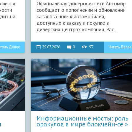
новится
Официальная дилерская сеть Автомир
ности
сообщает о пополнении и обновлении
дит на
каталога новых автомобилей,
доступных к заказу и покупке в
дилерских центрах компании. Рас...
итать Далее
29.07.2026
0
93
Читать Далее
Информационные мосты: роль
м
оракулов в мире блокчейн-се