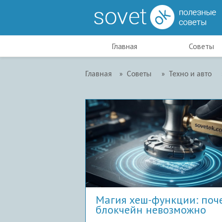
Главная
Советы
Главная
»
Советы
»
Техно и авто
Магия хеш-функции: поч
блокчейн невозможно
взломать