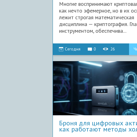
Многие воспринимают криптов
как нечто эфемерное, но в их о
лежит строгая математическая
дисциплина — криптография. Гл
инструментом, обеспечива...
Сегодня
0
26
Ч
Броня для цифровых акт
как работают методы хо