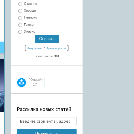
Отлично
Хорошо
Неплохо
Плохо
Ужасно
[
·
]
Результаты
Архив опросов
Всего ответов:
300
"Онлайн"
17
Рассылка новых статей