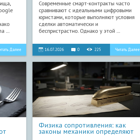
ища,
Современные смарт-контракты часто
oogle
сравнивают с идеальными цифровыми
юристами, которые выполняют условия
нако
сделки автоматически и
 ...
беспристрастно. Однако у этой ...
итать Далее
16.07.2026
0
225
Читать Далее
Физика сопротивления: как
от
законы механики определяют
ф