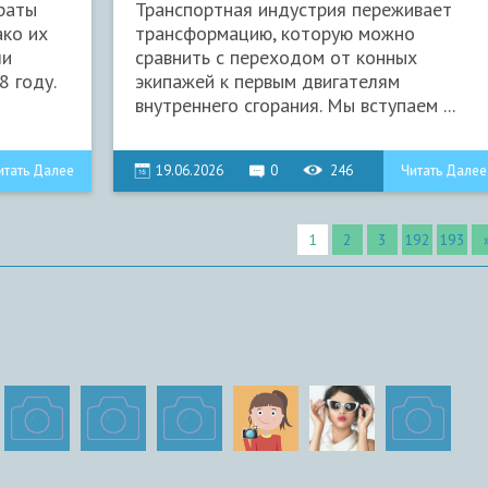
раты
Транспортная индустрия переживает
ако их
трансформацию, которую можно
ли
сравнить с переходом от конных
 году.
экипажей к первым двигателям
внутреннего сгорания. Мы вступаем ...
итать Далее
19.06.2026
0
246
Читать Далее
1
2
3
192
193