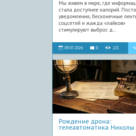
Мы живем в мире, где информац
стала доступнее калорий. Пост
уведомления, бесконечные лент
соцсетей и жажда «лайков»
стимулируют выброс д...
09.07.2026
0
221
Ч
Рождение дрона:
телеавтоматика Николы
и её насле