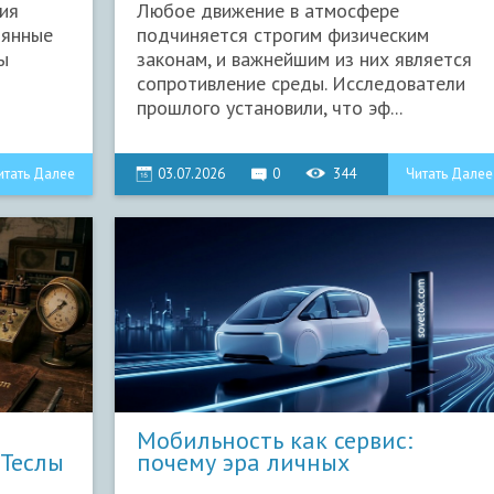
ия
Любое движение в атмосфере
оянные
подчиняется строгим физическим
ы
законам, и важнейшим из них является
сопротивление среды. Исследователи
прошлого установили, что эф...
итать Далее
03.07.2026
0
344
Читать Далее
Мобильность как сервис:
 Теслы
почему эра личных
автомобилей