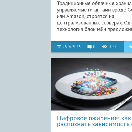
Традиционные облачные хранил
управляемые гигантами вроде G
или Amazon, строятся на
централизованных серверах. Од
технология блокчейн предложила
26.07.2026
0
100
Ч
Цифровое ожирение: как
распознать зависимость 
данны