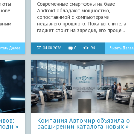
алюты
Современные смартфоны на базе
снове
Android обладают мощностью,
сопоставимой с компьютерами
авным
недавнего прошлого. Пока вы спите, а
гаджет стоит на зарядке, его проце...
итать Далее
04.08.2026
0
94
Читать Далее
ивов:
Компания Автомир объявила о
лодн
расширении каталога новых