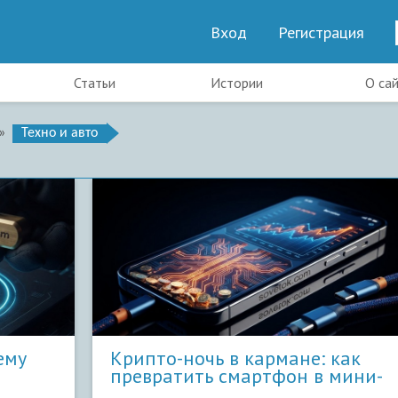
Вход
Регистрация
Статьи
Истории
О са
»
Техно и авто
ему
Крипто-ночь в кармане: как
превратить смартфон в мини-