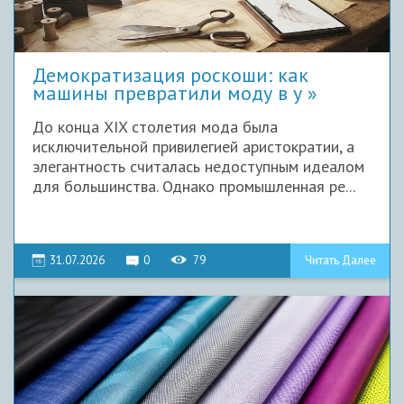
Демократизация роскоши: как
машины превратили моду в у
До конца XIX столетия мода была
исключительной привилегией аристократии, а
элегантность считалась недоступным идеалом
для большинства. Однако промышленная ре...
31.07.2026
0
79
Читать Далее