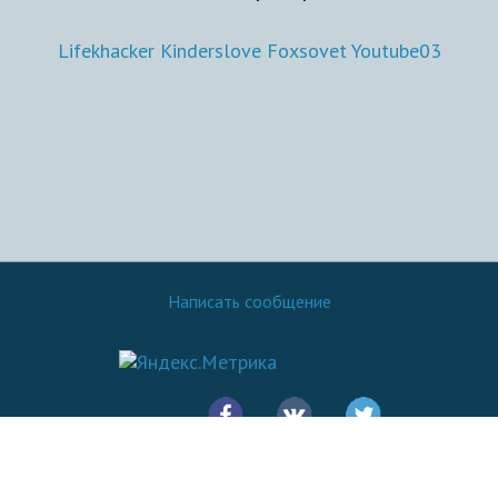
Lifekhacker
Kinderslove
Foxsovet
Youtube03
Написать сообщение
© 2016 - 2026.
SovetOK