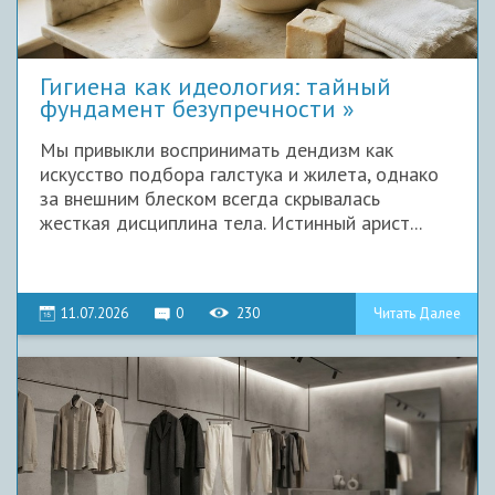
Гигиена как идеология: тайный
фундамент безупречности
Мы привыкли воспринимать дендизм как
искусство подбора галстука и жилета, однако
за внешним блеском всегда скрывалась
жесткая дисциплина тела. Истинный арист...
11.07.2026
0
230
Читать Далее