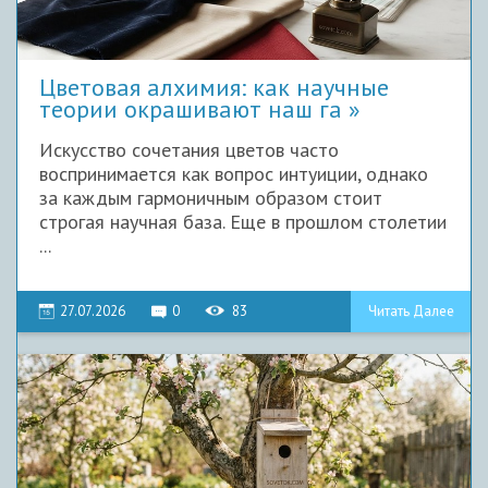
Цветовая алхимия: как научные
теории окрашивают наш га
Искусство сочетания цветов часто
воспринимается как вопрос интуиции, однако
за каждым гармоничным образом стоит
строгая научная база. Еще в прошлом столетии
...
27.07.2026
0
83
Читать Далее