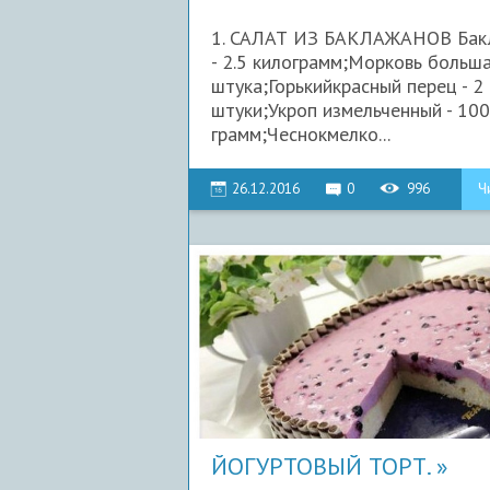
1. САЛАТ ИЗ БАКЛАЖАНОВ Бак
- 2.5 килограмм;Морковь больша
штука;Горькийкрасный перец - 2
штуки;Укроп измельченный - 100
грамм;Чеснокмелко...
26.12.2016
0
996
Ч
ЙОГУРТОВЫЙ ТОРТ.