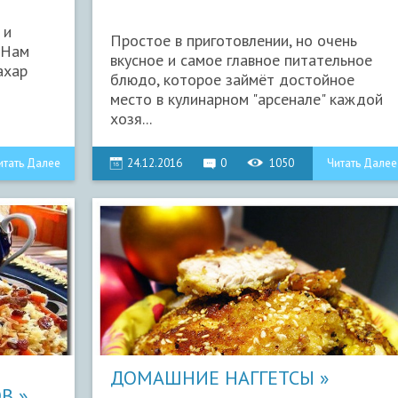
 и
Простое в приготовлении, но очень
.Нам
вкусное и самое главное питательное
ахар
блюдо, которое займёт достойное
место в кулинарном "арсенале" каждой
хозя...
итать Далее
24.12.2016
0
1050
Читать Далее
ДОМАШНИЕ НАГГЕТСЫ
ОВ