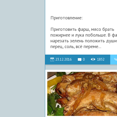
Приготовление:
Приготовить фарш, мясо брать
пожирнее и лука побольше. В ф
нарезать зелень положить душ
перец, соль, всё переме...
23.12.2016
0
1852
Ч