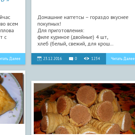
йчас
Домашние наггетсы – гораздо вкуснее
 во всем
покупных!
 плова
Для приготовления:
т с
филе куриное (двойные) 4 шт,
хлеб (белый, свежий, для крош...
итать Далее
23.12.2016
0
1234
Читать Далее