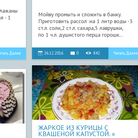
лажаны
Мойву промыть и сложить в банку.
я - 1
Приготовить рассол :на 1 литр воды -3
ст.л. соли,2 ст.л. сахара,5 лаврушки,
по 1 ч.л. душистого перца горошк...
итать Далее
26.12.2016
0
842
Читать Далее
ЖАРКОЕ ИЗ КУРИЦЫ С
КВАШЕНОЙ КАПУСТОЙ.