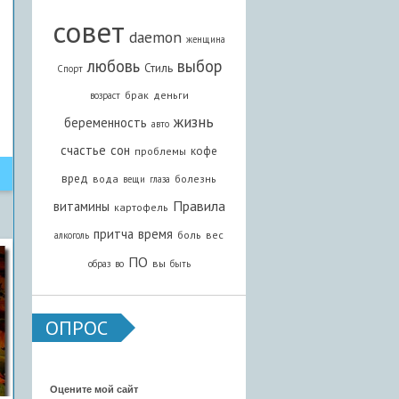
совет
daemon
женщина
любовь
выбор
Стиль
Спорт
брак
деньги
возраст
жизнь
беременность
авто
счастье
сон
кофе
проблемы
вред
вода
болезнь
вещи
глаза
Правила
витамины
картофель
притча
время
боль
вес
алкоголь
ПО
вы
образ
во
быть
ОПРОС
Оцените мой сайт