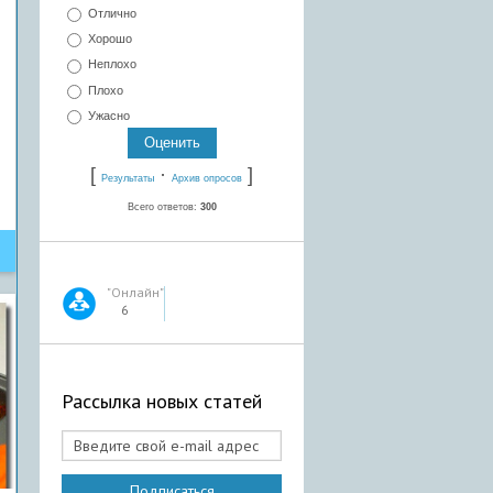
Отлично
Хорошо
Неплохо
Плохо
Ужасно
[
·
]
Результаты
Архив опросов
Всего ответов:
300
"Онлайн"
6
Рассылка новых статей