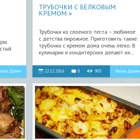
ТРУБОЧКИ С БЕЛКОВЫМ
КРЕМОМ
Трубочки из слоеного теста – любимое
с детства пирожное. Приготовить такие
арш
трубочки с кремом дома очень легко. В
истый
кулинарии и кондитерских делают их...
итать Далее
22.12.2016
0
903
Читать Далее