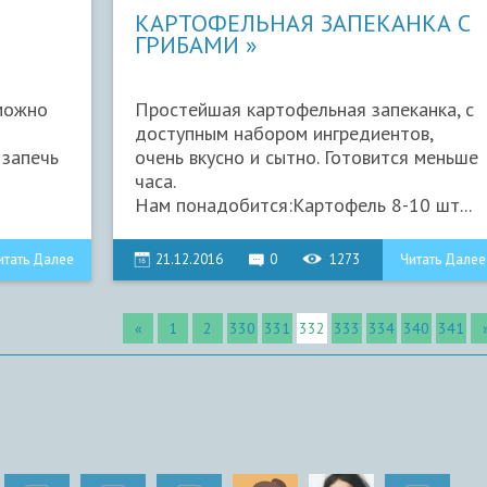
КАРТОФЕЛЬНАЯ ЗАПЕКАНКА С
ГРИБАМИ
можно
Простейшая картофельная запеканка, с
доступным набором ингредиентов,
 запечь
очень вкусно и сытно. Готовится меньше
часа.
Нам понадобится:Картофель 8-10 шт...
итать Далее
21.12.2016
0
1273
Читать Далее
«
1
2
330
331
332
333
334
340
341