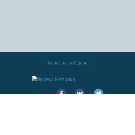
Написать сообщение
© 2016 - 2026.
SovetOK
Все права защищены: Копирование материалов сайта разрешено
только при указании ссылки на источник - Sovetok.com