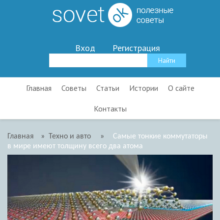
Вход
Регистрация
Главная
Советы
Статьи
Истории
О сайте
Контакты
Главная
»
Техно и авто
»
Самые тонкие коммутаторы
в мире имеют толщину всего два атома