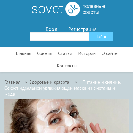
Вход
Регистрация
Главная
Советы
Статьи
Истории
О сайте
Контакты
Главная
»
Здоровье и красота
»
Питание и сияние:
Секрет идеальной увлажняющей маски из сметаны и
меда