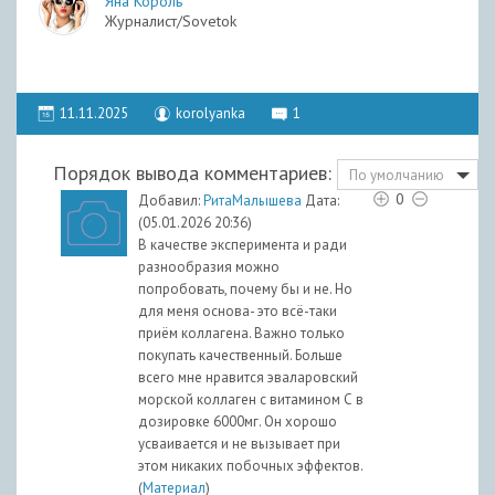
Яна Король
Журналист/Sovetok
11.11.2025
korolyanka
1
Порядок вывода комментариев:
По умолчанию
0
Добавил:
РитаМалышева
Дата:
(05.01.2026 20:36)
В качестве эксперимента и ради
разнообразия можно
попробовать, почему бы и не. Но
для меня основа- это всё-таки
приём коллагена. Важно только
покупать качественный. Больше
всего мне нравится эваларовский
морской коллаген с витамином С в
дозировке 6000мг. Он хорошо
усваивается и не вызывает при
этом никаких побочных эффектов.
(
Материал
)