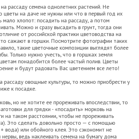
 на рассаду семена однолетних растений. Не
то цветы на даче не нужны или что в первый год их
ь мало хлопот: посадить на рассаду, а потом
ливать. Можно и сразу высадить в грунт, тогда они
 отличие от российской практики цветоводства на
то сажают в горшки. Посмотрите фотографии таких
правило, такие цветочные композиции выглядят более
бы. Только нужно учесть, что в горшках земля
 цветам понадобится более частый полив. Цветы
ение и будут радовать Вас цветением все лето!
на рассаду овощные культуры, то можно приобрести у
иже к посадке.
овь, но не хотите ее прореживать впоследствии, то
аготовки для грядки - «посадить» морковь на
ги на таком расстоянии, чтобы не прореживать
уга). Это сделать довольно просто — с помощью
 + вода) или обойного клея. Это сэкономит не
и нервы, ведь наклеивать семена на бумагу дома