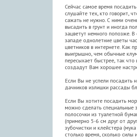
Сейчас самое время посадить
слушайте тех, кто говорит, ч
сажать не нужно. С ними очен
высадить в грунт и иногда по
зацветут немного попозже. В
западе однолетние цветы час
цветников в интернете. Как 
выигрышно, чем обычные клум
пересыхает быстрее, так что
создадут Вам хорошее настро
Если Вы не успели посадить 
дачников излишки рассады бл
Если Вы хотите посадить морк
можно сделать специальные з
полосочки из туалетной бума
(примерно 5-6 см друг от др
зубочистки и клейстера (мука
столько время, сколько силы 