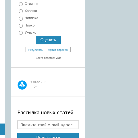
Отлично
Хорошо
Неплохо
Плохо
Ужасно
[
·
]
Результаты
Архив опросов
Всего ответов:
300
"Онлайн"
21
Рассылка новых статей