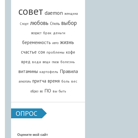
совет
daemon
женщина
любовь
выбор
Стиль
Спорт
брак
деньги
возраст
жизнь
беременность
авто
счастье
сон
кофе
проблемы
вред
вода
болезнь
вещи
глаза
Правила
витамины
картофель
притча
время
боль
вес
алкоголь
ПО
вы
образ
во
быть
ОПРОС
Оцените мой сайт