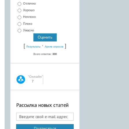
Отлично
Хорошо
Неплохо
Плохо
Ужасно
[
·
]
Результаты
Архив опросов
Всего ответов:
300
"Онлайн"
7
Рассылка новых статей