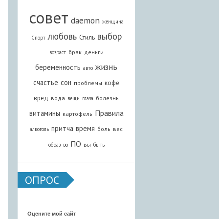
совет
daemon
женщина
любовь
выбор
Стиль
Спорт
брак
деньги
возраст
жизнь
беременность
авто
счастье
сон
кофе
проблемы
вред
вода
болезнь
вещи
глаза
Правила
витамины
картофель
притча
время
боль
вес
алкоголь
ПО
вы
образ
во
быть
ОПРОС
Оцените мой сайт