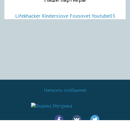
Lifekhacker
Kinderslove
Foxsovet
Youtube03
Написать сообщение