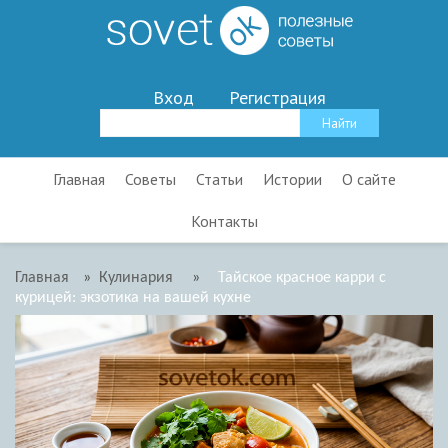
Вход
Регистрация
Главная
Советы
Статьи
Истории
О сайте
Контакты
Главная
»
Кулинария
»
Тайское красное карри с
курицей: экзотика на вашей кухне