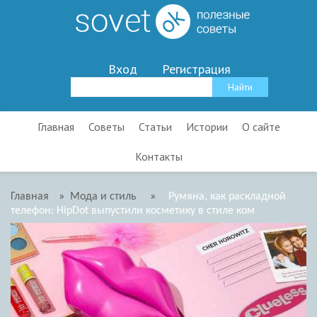
Вход
Регистрация
Главная
Советы
Статьи
Истории
О сайте
Контакты
Главная
»
Мода и стиль
»
Румяна, как раскладной
телефон: HipDot выпустили косметику в стиле ком