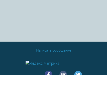
Написать сообщение
© 2016 - 2026.
SovetOK
Все права защищены: Копирование материалов сайта разрешено
только при указании ссылки на источник - Sovetok.com