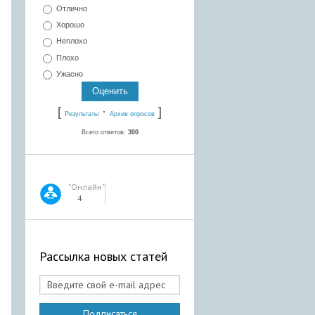
Отлично
Хорошо
Неплохо
Плохо
Ужасно
[
·
]
Результаты
Архив опросов
Всего ответов:
300
"Онлайн"
4
Рассылка новых статей