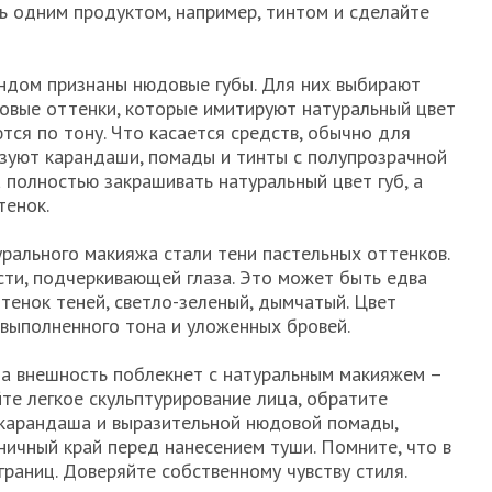
сь одним продуктом, например, тинтом и сделайте
дом признаны нюдовые губы. Для них выбирают
овые оттенки, которые имитируют натуральный цвет
ются по тону. Что касается средств, обычно для
зуют карандаши, помады и тинты с полупрозрачной
 полностью закрашивать натуральный цвет губ, а
тенок.
ального макияжа стали тени пастельных оттенков.
ости, подчеркивающей глаза. Это может быть едва
тенок теней, светло-зеленый, дымчатый. Цвет
 выполненного тона и уложенных бровей.
ша внешность поблекнет с натуральным макияжем –
те легкое скульптурирование лица, обратите
 карандаша и выразительной нюдовой помады,
ичный край перед нанесением туши. Помните, что в
границ. Доверяйте собственному чувству стиля.