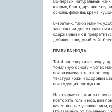
Во-первых, натуральный мэйк
вторых, благодаря акценту на
основы, флюиды, крема, кушон
В-третьих, такой макияж удо
завершении дня отправиться 
сдержанный нюд превратиться
добавив в нюдовый мейк блес
ПРАВИЛА НЮДА
Total nude вертится вокруг к
тональную основу – успех ма
подразумевает плотное покр
текстура кожи и здоровый цв
подходящих продуктов.
Некоторые визажисты и вовсе
повторить голый нюд, вам по
качественным увлажнением, п
Отказавшись от тональных ср