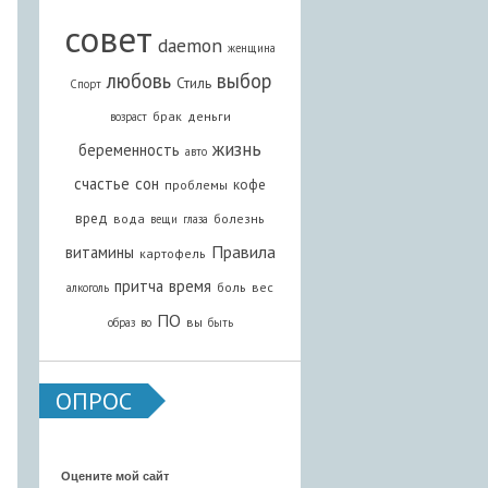
совет
daemon
женщина
любовь
выбор
Стиль
Спорт
брак
деньги
возраст
жизнь
беременность
авто
счастье
сон
кофе
проблемы
вред
вода
болезнь
вещи
глаза
Правила
витамины
картофель
притча
время
боль
вес
алкоголь
ПО
вы
образ
во
быть
ОПРОС
Оцените мой сайт