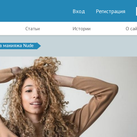
Вход
Регистрация
Статьи
Истории
О са
а макияжа Nude