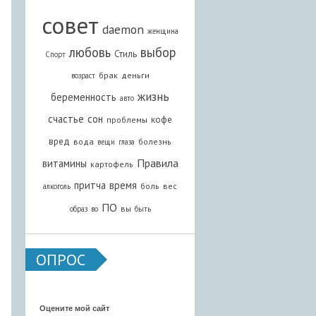
совет
daemon
женщина
любовь
выбор
Стиль
Спорт
брак
деньги
возраст
жизнь
беременность
авто
счастье
сон
кофе
проблемы
вред
вода
болезнь
вещи
глаза
Правила
витамины
картофель
притча
время
боль
вес
алкоголь
ПО
вы
образ
во
быть
ОПРОС
Оцените мой сайт