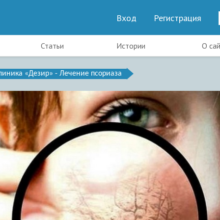
Вход
Регистрация
Статьи
Истории
О са
линика «Дезир» - Лечение псориаза