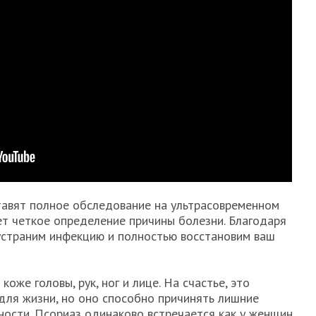
тавят полное обследование на ультрасовременном
ет четкое определение причины болезни. Благодаря
устраним инфекцию и полностью восстановим ваш
оже головы, рук, ног и лице. На счастье, это
 для жизни, но оно способно причинять лишние
ности. Псориаз одинаково встречается как у женщин,