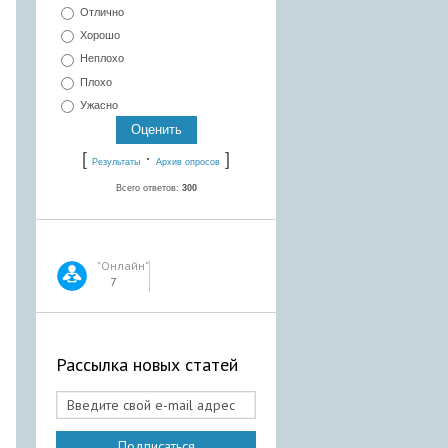
Отлично
Хорошо
Неплохо
Плохо
Ужасно
[
·
]
Результаты
Архив опросов
Всего ответов:
300
"Онлайн"
7
Рассылка новых статей