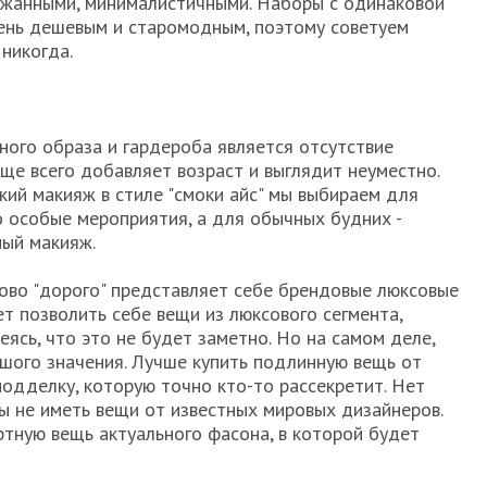
жанными, минималистичными. Наборы с одинаковой
ень дешевым и старомодным, поэтому советуем
никогда.
ого образа и гардероба является отсутствие
ще всего добавляет возраст и выглядит неуместно.
кий макияж в стиле "смоки айс" мы выбираем для
о особые мероприятия, а для обычных будних -
ный макияж.
лово "дорого" представляет себе брендовые люксовые
т позволить себе вещи из люксового сегмента,
ясь, что это не будет заметно. Но на самом деле,
шого значения. Лучше купить подлинную вещь от
подделку, которую точно кто-то рассекретит. Нет
бы не иметь вещи от известных мировых дизайнеров.
тную вещь актуального фасона, в которой будет