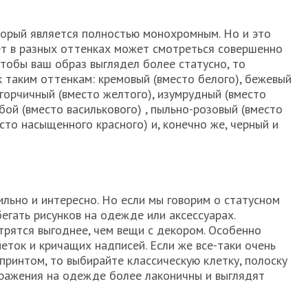
торый является полностью монохромным. Но и это
вет в разных оттенках может смотреться совершенно
чтобы ваш образ выглядел более статусно, то
 таким оттенкам: кремовый (вместо белого), бежевый
 горчичный (вместо желтого), изумрудный (вместо
бой (вместо василькового) , пыльно-розовый (вместо
есто насыщенного красного) и, конечно же, черный и
тильно и интересно. Но если мы говорим о статусном
егать рисунков на одежде или аксессуарах.
рятся выгоднее, чем вещи с декором. Особенно
еток и кричащих надписей. Если же все-таки очень
принтом, то выбирайте классическую клетку, полоску
ображения на одежде более лаконичны и выглядят