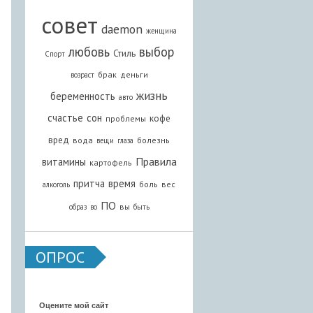
совет
daemon
женщина
любовь
выбор
Стиль
Спорт
брак
деньги
возраст
жизнь
беременность
авто
счастье
сон
кофе
проблемы
вред
вода
болезнь
вещи
глаза
Правила
витамины
картофель
притча
время
боль
вес
алкоголь
ПО
вы
образ
во
быть
ОПРОС
Оцените мой сайт