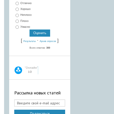
Отлично
Хорошо
Неплохо
Плохо
Ужасно
[
·
]
Результаты
Архив опросов
Всего ответов:
300
"Онлайн"
10
Рассылка новых статей