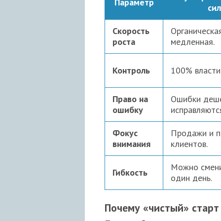
Параметр
сил
Скорость
Органическая
роста
медленная.
Контроль
100% власти 
Право на
Ошибки деш
ошибку
исправляются
Фокус
Продажи и п
внимания
клиентов.
Можно смени
Гибкость
один день.
Почему «чистый» стар