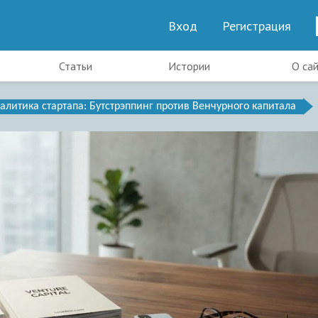
Вход
Регистрация
Статьи
Истории
О са
алитика стартапа: Бутстрэппинг против Венчурного капитала