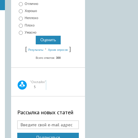
Отлично
Хорошо
Неплохо
Плохо
Ужасно
[
·
]
Результаты
Архив опросов
Всего ответов:
300
"Онлайн"
5
Рассылка новых статей