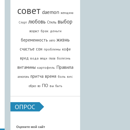
совет
daemon
женщина
любовь
выбор
Стиль
Спорт
брак
деньги
возраст
жизнь
беременность
авто
счастье
сон
кофе
проблемы
вред
вода
болезнь
вещи
глаза
Правила
витамины
картофель
притча
время
боль
вес
алкоголь
ПО
вы
образ
во
быть
ОПРОС
Оцените мой сайт