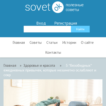
Вход
Регистрация
Главная
Советы
Статьи
Истории
О сайте
Контакты
Главная
»
Здоровье и красота
»
5 "безобидных"
ежедневных привычек, которые незаметно ослабляют и
сокр