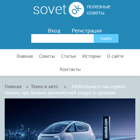
Вход
Регистрация
Главная
Советы
Статьи
Истории
О сайте
Контакты
Главная
»
Техно и авто
»
Мобильность как сервис:
почему эра личных автомобилей уходит в прошлое