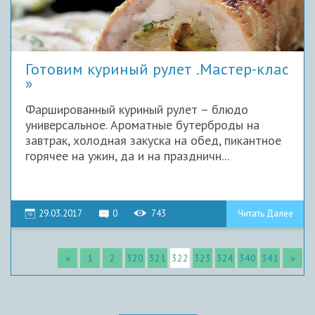
Готовим куриный рулет .Мастер-клас
Фаршированный куриный рулет – блюдо
универсальное. Ароматные бутерброды на
завтрак, холодная закуска на обед, пикантное
горячее на ужин, да и на праздничн...
29.03.2017
0
743
Читать Далее
«
1
2
320
321
322
323
324
340
341
»