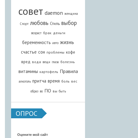
совет
daemon
женщина
любовь
выбор
Стиль
Спорт
брак
деньги
возраст
жизнь
беременность
авто
счастье
сон
кофе
проблемы
вред
вода
болезнь
вещи
глаза
Правила
витамины
картофель
притча
время
боль
вес
алкоголь
ПО
вы
образ
во
быть
ОПРОС
Оцените мой сайт