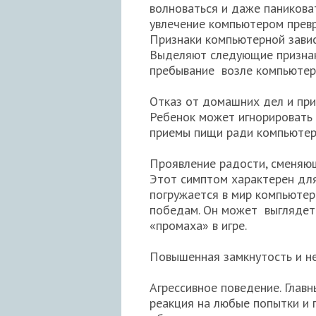
волноваться и даже паниковат
увлечение компьютером прев
Признаки компьютерной зави
Выделяют следующие признак
пребывание возле компьютера
Отказ от домашних дел и пр
Ребенок может игнорировать 
приемы пищи ради компьютерн
Проявление радости, сменяю
Этот симптом характерен для
погружается в мир компьютерн
победам. Он может выглядеть
«промаха» в игре.
Повышенная замкнутость и не
Агрессивное поведение. Глав
реакция на любые попытки и 