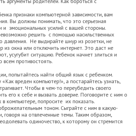
ть аргументы родителей. Как бороться с
?
ебенка признаки компьютерной зависимости, вам
ия. Вы должны понимать, что это серьезная
 и эмоциональных усилий с вашей стороны.
невозможно решить c помощью насильственных
о давления. Не выдирайте шнур из розетки, не
р из окна или отключить интернет. Это даст не
рот, усугубит ситуацию. Ребенок начнет злиться и
о всем противостоять.
и, попытайтесь найти общий язык с ребенком.
 «Как вреден компьютер!», а постарайтесь узнать,
атрагивает. Чтобы в чем-то переубедить своего
ть его к себе и вызвать доверие. Поговорите с ним о
х в компьютере, попросите их показать.
оброжелательным тоном. Сыграйте с ним в какую-
 и, говоря на отвлеченные темы. Таким образом,
еодолевать одиночество, к которому он стремится