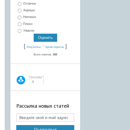
Отлично
Хорошо
Неплохо
Плохо
Ужасно
[
·
]
Результаты
Архив опросов
Всего ответов:
300
"Онлайн"
3
Рассылка новых статей