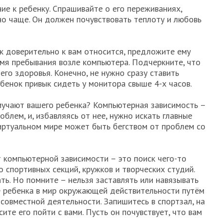
ие к ребенку. Спрашивайте о его переживаниях,
но чаще. Он должен почувствовать теплоту и любовь
ок доверительно к вам относится, предложите ему
мя пребывания возле компьютера. Подчеркните, что
го здоровья. Конечно, не нужно сразу ставить
бенок привык сидеть у монитора свыше 4-х часов.
мучают вашего ребенка? Компьютерная зависимость –
блем, и, избавляясь от нее, нужно искать главные
виртуальном мире может быть бегством от проблем со
 компьютерной зависимости – это поиск чего-то
 спортивных секций, кружков и творческих студий.
ть. Но помните – нельзя заставлять или навязывать
е ребенка в мир окружающей действительности путём
совместной деятельности. Запишитесь в спортзал, на
ите его пойти с вами. Пусть он почувствует, что вам