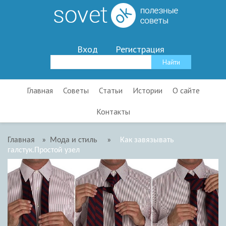
Вход
Регистрация
Главная
Советы
Статьи
Истории
О сайте
Контакты
Главная
»
Мода и стиль
»
Как завязывать
галстук.Простой узел