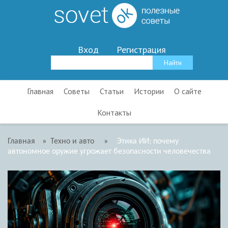
Вход
Регистрация
Главная
Советы
Статьи
Истории
О сайте
Контакты
Главная
»
Техно и авто
»
Этика ИИ: почему
автономное оружие угрожает безопасности человечества