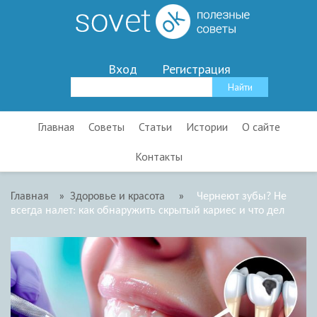
Вход
Регистрация
Главная
Советы
Статьи
Истории
О сайте
Контакты
Главная
»
Здоровье и красота
»
Чернеют зубы? Не
всегда налет: как обнаружить скрытый кариес и что дел