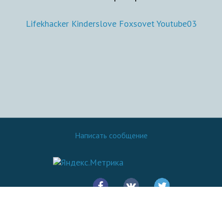
Lifekhacker
Kinderslove
Foxsovet
Youtube03
Написать сообщение
© 2016 - 2026.
SovetOK