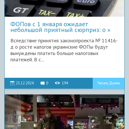
ФОПов с 1 января ожидает
небольшой приятный сюрприз: о
Вследствие принятия законопроекта № 11416-
д о росте налогов украинские ФОПы будут
вынуждены платить больше налоговых
платежей. В с...
25.12.2024
0
194
Читать Далее