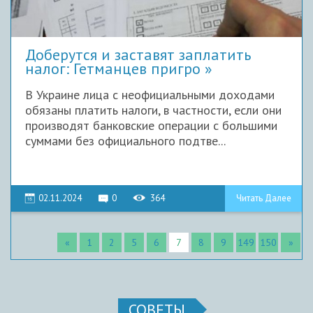
Доберутся и заставят заплатить
налог: Гетманцев пригро
В Украине лица с неофициальными доходами
обязаны платить налоги, в частности, если они
производят банковские операции с большими
суммами без официального подтве...
02.11.2024
0
364
Читать Далее
«
1
2
5
6
7
8
9
149
150
»
СОВЕТЫ