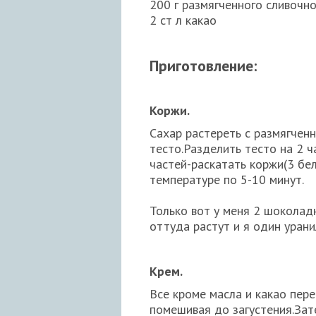
200 г размягченного сливочн
2 ст л какао
Приготовление:
Коржи.
Сахар растереть с размягчен
тесто.Разделить тесто на 2 ч
частей-раскатать коржи(3 бе
температуре по 5-10 минут.
Только вот у меня 2 шоколадн
оттуда растут и я один урани
Крем.
Все кроме масла и какао пер
помешивая до загустения.Зат