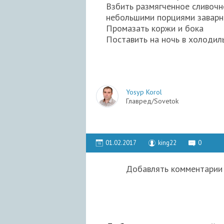
Взбить размягченное сливочн
небольшими порциями заварн
Промазать коржи и бока
Поставить на ночь в холодиль
Yosyp Korol
Главред/Sovetok
01.02.2017
king22
0
Добавлять комментарии 