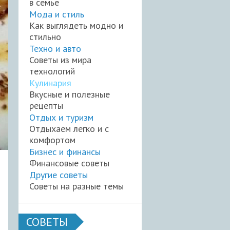
в семье
Мода и стиль
Как выглядеть модно и
стильно
Техно и авто
Советы из мира
технологий
Кулинария
Вкусные и полезные
рецепты
Отдых и туризм
Отдыхаем легко и с
комфортом
Бизнес и финансы
Финансовые советы
Другие советы
Советы на разные темы
СОВЕТЫ