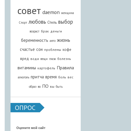
совет
daemon
женщина
любовь
выбор
Стиль
Спорт
брак
деньги
возраст
жизнь
беременность
авто
счастье
сон
кофе
проблемы
вред
вода
болезнь
вещи
глаза
Правила
витамины
картофель
притча
время
боль
вес
алкоголь
ПО
вы
образ
во
быть
ОПРОС
Оцените мой сайт