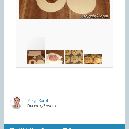
Yosyp Korol
Главред/Sovetok