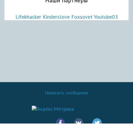
Наши партнеры
Lifekhacker
Kinderslove
Foxsovet
Youtube03
Написать сообщение