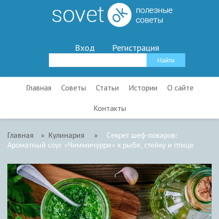
Вход
Регистрация
Главная
Советы
Статьи
Истории
О сайте
Контакты
Главная
»
Кулинария
»
Секрет шеф-поваров:
Ароматный соус «Чиммичурри» к рыбе, стейку и птице