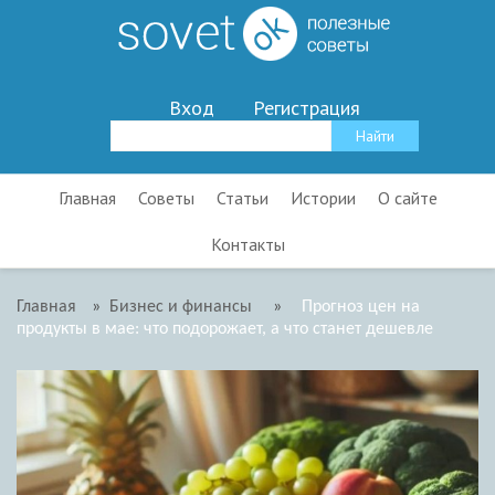
Вход
Регистрация
Главная
Советы
Статьи
Истории
О сайте
Контакты
Главная
»
Бизнес и финансы
»
Прогноз цен на
продукты в мае: что подорожает, а что станет дешевле