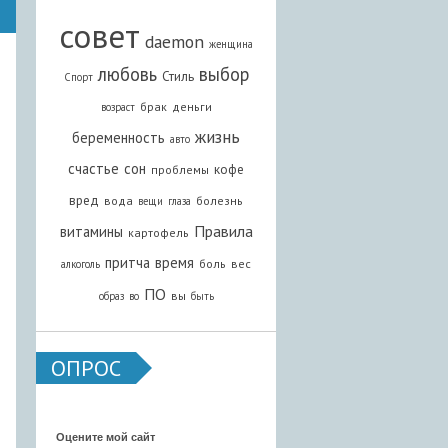
совет
daemon
женщина
любовь
выбор
Стиль
Спорт
брак
деньги
возраст
жизнь
беременность
авто
счастье
сон
кофе
проблемы
вред
вода
болезнь
вещи
глаза
Правила
витамины
картофель
притча
время
боль
вес
алкоголь
ПО
вы
образ
во
быть
ОПРОС
Оцените мой сайт