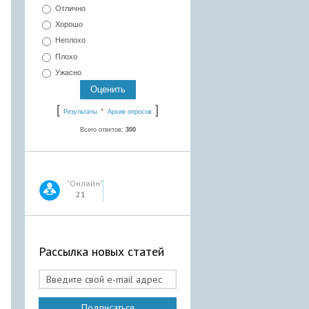
Отлично
Хорошо
Неплохо
Плохо
Ужасно
[
·
]
Результаты
Архив опросов
Всего ответов:
300
"Онлайн"
21
Рассылка новых статей