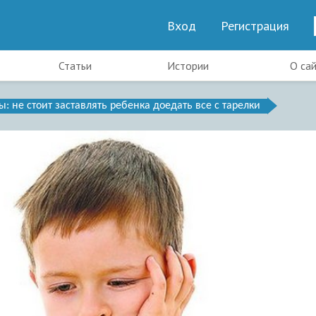
Вход
Регистрация
Статьи
Истории
О са
ы: не стоит заставлять ребенка доедать все с тарелки