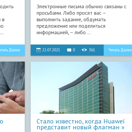
водить
Электронные письма обычно связаны с
просьбами. Либо просят вас –
 в
выполнить задание, обдумать
по
предложение или поделиться
..
информацией, – либо ...
итать Далее
22.07.2021
0
361
Читать Далее
о
Стало известно, когда Huawei
представит новый флагман