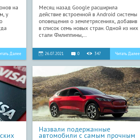
онов на
Месяц назад Google расширила
м, у
действие встроенной в Android системы
о
оповещения о землетрясениях, добавив
уда
в список семь новых стран. Одной из них
стали Филиппины,...
итать Далее
26.07.2021
0
347
Читать Далее
Назвали подержанные
ских
автомобили с самым прочным