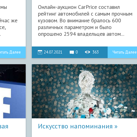
кузовом
 мы
Онлайн-аукцион CarPrice составил
рейтинг автомобилей с самым прочным
йчас же
кузовом. Во внимание бралось 600
се,
различных параметром и было
.
опрошено 2594 владельцев автом...
итать Далее
24.07.2021
0
363
Читать Далее
вая
Искусство напоминания