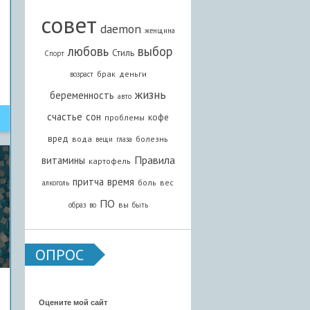
совет
daemon
женщина
любовь
выбор
Стиль
Спорт
брак
деньги
возраст
жизнь
беременность
авто
счастье
сон
кофе
проблемы
вред
вода
болезнь
вещи
глаза
Правила
витамины
картофель
притча
время
боль
вес
алкоголь
ПО
вы
образ
во
быть
ОПРОС
Оцените мой сайт