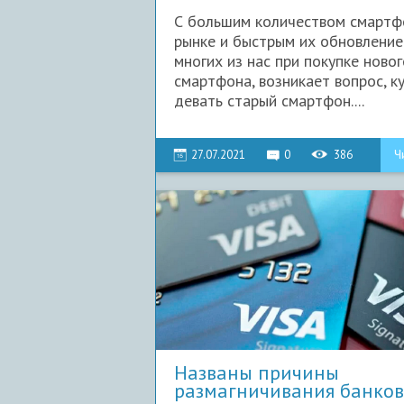
С большим количеством смартф
рынке и быстрым их обновление
многих из нас при покупке новог
смартфона, возникает вопрос, к
девать старый смартфон....
27.07.2021
0
386
Ч
Названы причины
размагничивания банков