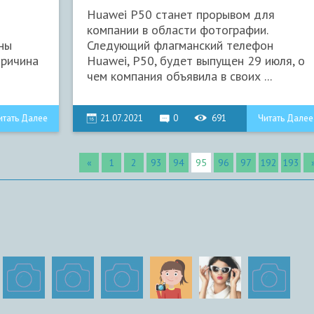
Huawei P50 станет прорывом для
компании в области фотографии.
ны
Следующий флагманский телефон
Причина
Huawei, P50, будет выпущен 29 июля, о
чем компания объявила в своих ...
итать Далее
21.07.2021
0
691
Читать Далее
«
1
2
93
94
95
96
97
192
193