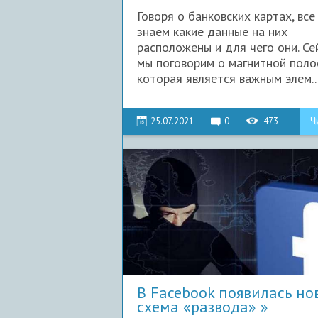
карт
Говоря о банковских картах, все
знаем какие данные на них
расположены и для чего они. Се
мы поговорим о магнитной поло
которая является важным элем..
25.07.2021
0
473
Ч
В Facebook появилась но
схема «развода»