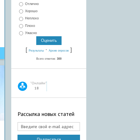
Отлично
Хорошо
Неплохо
Плохо
Ужасно
[
·
]
Результаты
Архив опросов
Всего ответов:
300
"Онлайн"
18
Рассылка новых статей