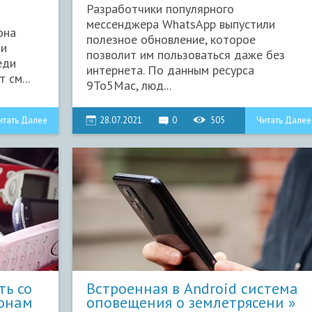
Разработчики популярного
мессенджера WhatsApp выпустили
она
полезное обновление, которое
 и
позволит им пользоваться даже без
еди
интернета. По данным ресурса
 см...
9To5Mac, люд...
итать Далее
28.07.2021
0
505
Читать Далее
ть со
Встроенная в Android система
онам
оповещения о землетрясени