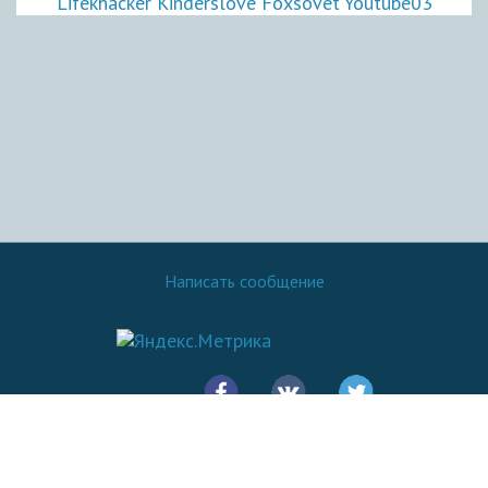
Lifekhacker
Kinderslove
Foxsovet
Youtube03
Написать сообщение
© 2016 - 2026.
SovetOK
Все права защищены: Копирование материалов сайта разрешено