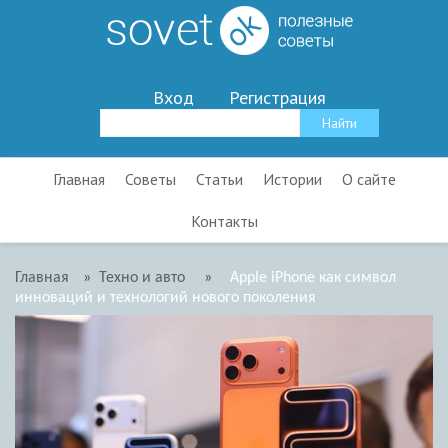
Вход
Регистрация
Главная
Советы
Статьи
Истории
О сайте
Контакты
Главная
»
Техно и авто
»
Apple iPhone как символ
инноваций и технологий нового поколения