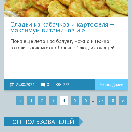
Оладьи из кабачков и картофеля —
максимум витаминов и
Пока еще лето нас балует, можно и нужно
готовить как можно больше блюд из овощей....
25.08.2024
0
272
Читать Далее
...
«
1
2
3
4
5
6
27
28
»
ТОП ПОЛЬЗОВАТЕЛЕЙ