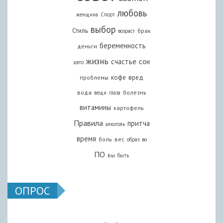
любовь
женщина
Спорт
выбор
Стиль
брак
возраст
беременность
деньги
жизнь
счастье
сон
авто
кофе
вред
проблемы
вода
болезнь
вещи
глаза
витамины
картофель
Правила
притча
алкоголь
время
боль
вес
образ
во
ПО
вы
быть
ОПРОС