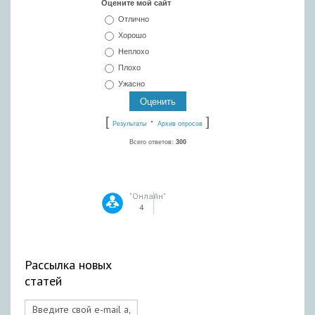
Оцените мой сайт
Отлично
Хорошо
Неплохо
Плохо
Ужасно
[
·
]
Результаты
Архив опросов
Всего ответов:
300
"Онлайн"
4
Рассылка новых
статей