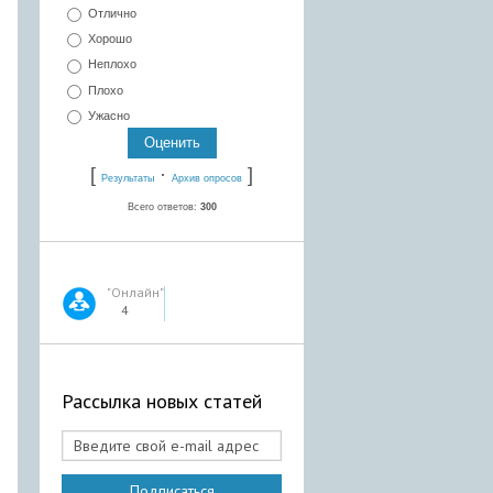
Отлично
Хорошо
Неплохо
Плохо
Ужасно
[
·
]
Результаты
Архив опросов
Всего ответов:
300
"Онлайн"
4
Рассылка новых статей