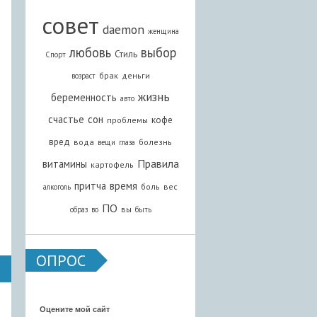
совет
daemon
женщина
любовь
выбор
Стиль
Спорт
брак
деньги
возраст
жизнь
беременность
авто
счастье
сон
кофе
проблемы
вред
вода
болезнь
вещи
глаза
Правила
витамины
картофель
притча
время
боль
вес
алкоголь
ПО
вы
образ
во
быть
ОПРОС
Оцените мой сайт