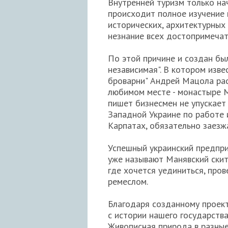
Внутренней туризм только на
происходит полное изучение 
исторических, архитектурных
незнание всех достопримечат
По этой причине и создан бы
независимая". В котором изв
броварни" Андрей Мацола расс
любимом месте - монастыре М
пишет бизнесмен не упускает
Западной Украине по работе 
Карпатах, обязательно заезжа
Успешный украинский предпри
уже называют Манявский скит
где хочется уединиться, пров
ремеслом.
Благодаря созданному проек
с истории нашего государства
Живописная природа в разные