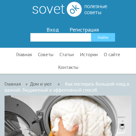
Вход
Регистрация
Главная
Советы
Статьи
Истории
О сайте
Контакты
Главная
»
Дом и уют
»
Как постирать большой плед в
ванной: бюджетный и эффективный способ