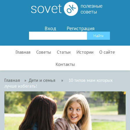
Вход
Регистрация
Главная
Советы
Статьи
Истории
О сайте
Контакты
Главная
»
Дети и семья
»
10 типов мам которых
лучше избегать!