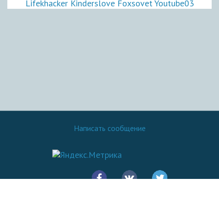
Lifekhacker
Kinderslove
Foxsovet
Youtube03
Написать сообщение
© 2016 - 2026.
SovetOK