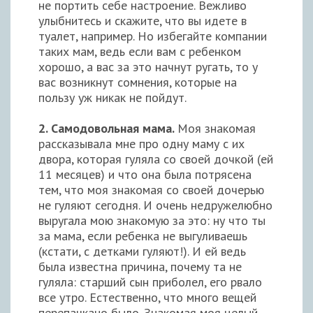
не портить себе настроение. Вежливо
улыбнитесь и скажите, что вы идете в
туалет, например. Но избегайте компании
таких мам, ведь если вам с ребенком
хорошо, а вас за это начнут ругать, то у
вас возникнут сомнения, которые на
пользу уж никак не пойдут.
2. Самодовольная мама.
Моя знакомая
рассказывала мне про одну маму с их
двора, которая гуляла со своей дочкой (ей
11 месяцев) и что она была потрясена
тем, что моя знакомая со своей дочерью
не гуляют сегодня. И очень недружелюбно
выругала мою знакомую за это: ну что ты
за мама, если ребенка не выгуливаешь
(кстати, с детками гуляют!). И ей ведь
была известна причина, почему та не
гуляла: старший сын приболел, его рвало
все утро. Естественно, что много вещей
перепачкано было. Знакомая моя целый