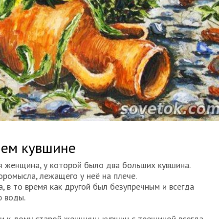
шем кувшине
я женщина, у которой было два больших кувшинa.
оромысла, лежащего у неё на плече.
, в то время как другой был безупречным и всегда
ю воды.
ки к дому старой женщины кувшин с трещиной всегда