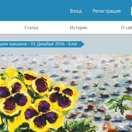
Вход
Регистрация
Статьи
Истории
О са
шем кувшине - 01 Декабря 2016 - Блог