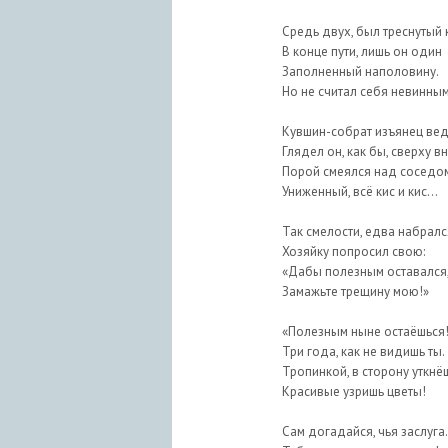
Средь двух, был треснутый 
В конце пути, лишь он один
Заполненный наполовину.
Но не считал себя невинным
Кувшин-собрат изъянец вед
Глядел он, как бы, сверху вн
Порой смеялся над соседо
Униженный, всё кис и кис…
Так смелости, едва набралс
Хозяйку попросил свою:
«Дабы полезным оставался
Замажьте трещину мою!»
«Полезным ныне остаёшься
Три года, как не видишь ты.
Тропинкой, в сторону уткнё
Красивые узришь цветы!
Сам догадайся, чья заслуга.