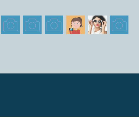
айта разрешено только при указании ссылки на источник - Sovetok.com