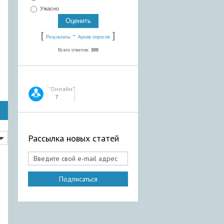
Ужасно
[
·
]
Результаты
Архив опросов
Всего ответов:
300
"Онлайн"
7
Рассылка новых статей