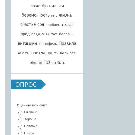
брак
деньги
возраст
жизнь
беременность
авто
счастье
сон
кофе
проблемы
вред
вода
болезнь
вещи
глаза
Правила
витамины
картофель
притча
время
боль
вес
алкоголь
ПО
вы
образ
во
быть
ОПРОС
Оцените мой сайт
Отлично
Хорошо
Неплохо
Плохо