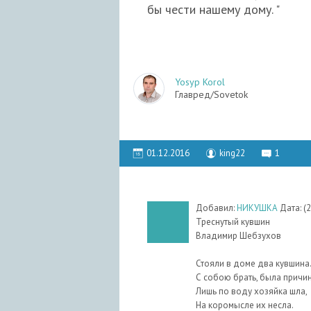
бы чести нашему дому. "
Yosyp Korol
Главред/Sovetok
01.12.2016
king22
1
Добавил:
НИКУШКА
Дата:
(
Треснутый кувшин
Владимир Шебзухов
Стояли в доме два кувшина
С собою брать, была причин
Лишь по воду хозяйка шла,
На коромысле их несла.