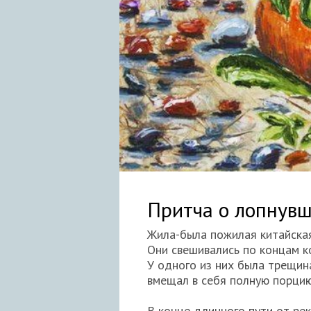
Притча о лопнув
Жила-была пожилая китайска
Они свешивались по концам к
У одного из них была трещина
вмещал в себя полную порци
В конце длинного пути от ре