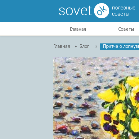
Главная
Советы
Главная
»
Блог
»
Притча о лопнув