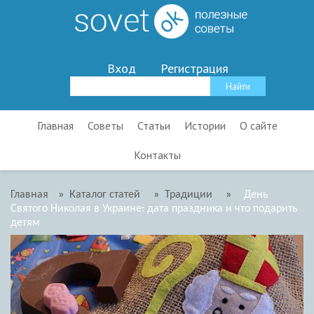
Вход
Регистрация
Главная
Советы
Статьи
Истории
О сайте
Контакты
Главная
»
Каталог статей
»
Традиции
»
День
Святого Николая в Украине: дата праздника и что подарить
детям