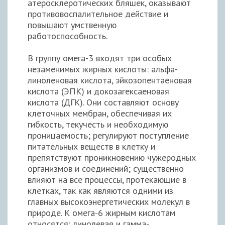
атеросклеротических бляшек, оказывают
противовоспалительное действие и
повышают умственную
работоспособность.
В группу омега-3 входят три особых
незаменимых жирных кислоты: альфа-
линоленовая кислота, эйкозопентаеновая
кислота (ЭПК) и докозагексаеновая
кислота (ДГК). Они составляют основу
клеточных мембран, обеспечивая их
гибкость, текучесть и необходимую
проницаемость; регулируют поступление
питательных веществ в клетку и
препятствуют проникновению чужеродных
организмов и соединений; существенно
влияют на все процессы, протекающие в
клетках, так как являются одними из
главных высокоэнергетических молекул в
природе. К омега-6 жирным кислотам
относятся: линолевая и гамма-