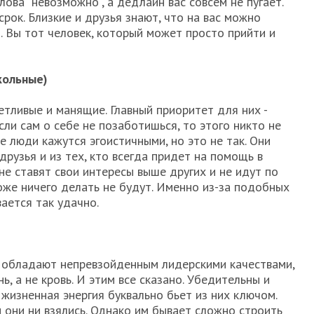
лова "невозможно", а дедлайн вас совсем не пугает.
срок. Близкие и друзья знают, что на вас можно
. Вы тот человек, который может просто прийти и
кольные)
етливые и манящие. Главный приоритет для них -
ли сам о себе не позаботишься, то этого никто не
е люди кажутся эгоистичными, но это не так. Они
рузья и из тех, кто всегда придет на помощь в
не ставят свои интересы выше других и не идут по
оже ничего делать не будут. Именно из-за подобных
ается так удачно.
 обладают непревзойденным лидерскими качествами,
нь, а не кровь. И этим все сказано. Убедительны и
 жизненная энергия буквально бьет из них ключом.
ы они ни взялись. Однако им бывает сложно строить