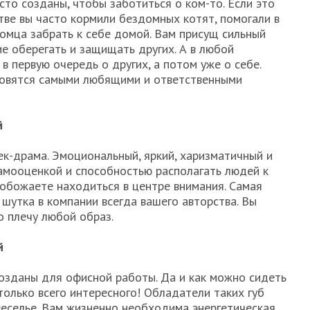
сто созданы, чтобы заботиться о ком-то. Если это
стве вы часто кормили бездомных котят, помогали в
омца забрать к себе домой. Вам присущ сильный
ие оберегать и защищать других. А в любой
в первую очередь о других, а потом уже о себе.
ановятся самыми любящими и ответственными
й
ек-драма. Эмоциональный, яркий, харизматичный и
амооценкой и способностью располагать людей к
 обожаете находиться в центре внимания. Самая
 шутка в компании всегда вашего авторства. Вы
о плечу любой образ.
ей
созданы для офисной работы. Да и как можно сидеть
столько всего интересного! Обладатели таких губ
веселье. Вам жизненно необходима энергетическая