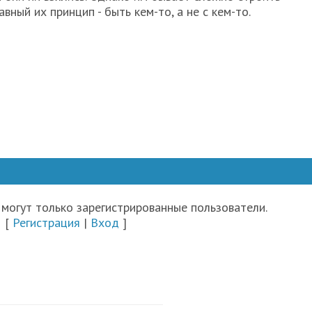
вный их принцип - быть кем-то, а не с кем-то.
могут только зарегистрированные пользователи.
[
Регистрация
|
Вход
]