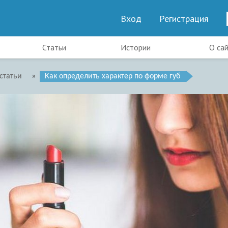
Вход
Регистрация
Статьи
Истории
О са
статьи
»
Как определить характер по форме губ