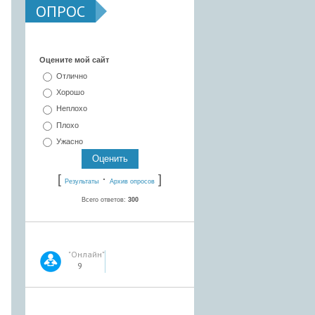
ОПРОС
Оцените мой сайт
Отлично
Хорошо
Неплохо
Плохо
Ужасно
[
·
]
Результаты
Архив опросов
Всего ответов:
300
"Онлайн"
9