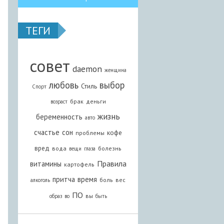
ТЕГИ
совет
daemon
женщина
любовь
выбор
Стиль
Спорт
брак
деньги
возраст
жизнь
беременность
авто
счастье
сон
кофе
проблемы
вред
вода
болезнь
вещи
глаза
Правила
витамины
картофель
притча
время
боль
вес
алкоголь
ПО
вы
образ
во
быть