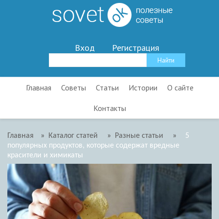
Вход
Регистрация
Главная
Советы
Статьи
Истории
О сайте
Контакты
Главная
»
Каталог статей
»
Разные статьи
»
5
популярных продуктов, которые содержат вредные
красители и химикаты