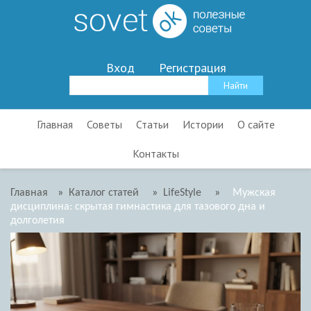
Вход
Регистрация
Главная
Советы
Статьи
Истории
О сайте
Контакты
Главная
»
Каталог статей
»
LifeStyle
»
Мужская
дисциплина: скрытая гимнастика для тазового дна и
долголетия