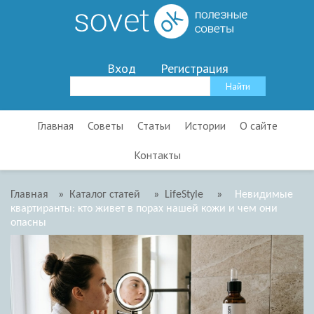
Вход
Регистрация
Главная
Советы
Статьи
Истории
О сайте
Контакты
Главная
»
Каталог статей
»
LifeStyle
»
Невидимые
квартиранты: кто живет в порах нашей кожи и чем они
опасны