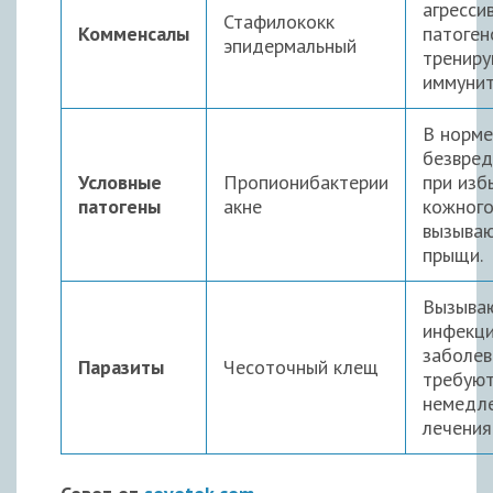
агресси
Стафилококк
Комменсалы
патоген
эпидермальный
тренир
иммунит
В норме
безвред
Условные
Пропионибактерии
при изб
патогены
акне
кожного
вызыва
прыщи.
Вызыва
инфекц
заболев
Паразиты
Чесоточный клещ
требую
немедл
лечения