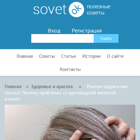
Вход
Регистрация
Главная
Советы
Статьи
Истории
О сайте
Контакты
Главная
»
Здоровье и красота
»
Ранняя седина как
сигнал: Почему проблемы со щитовидной железой
влияют