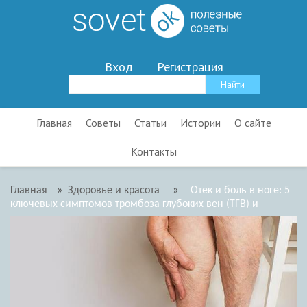
Вход
Регистрация
Главная
Советы
Статьи
Истории
О сайте
Контакты
Главная
»
Здоровье и красота
»
Отек и боль в ноге: 5
ключевых симптомов тромбоза глубоких вен (ТГВ) и