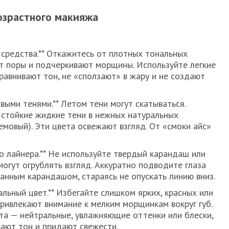
озрастного макияжа
 средства.** Откажитесь от плотных тональных
т поры и подчеркивают морщины. Используйте легкие
равнивают тон, не «сползают» в жару и не создают
овыми тенями.** Летом тени могут скатываться.
стойкие жидкие тени в нежных натуральных
емовый). Эти цвета освежают взгляд. От «смоки айс»
о лайнера.** Не используйте твердый карандаш или
могут огрублять взгляд. Аккуратно подводите глаза
анным карандашом, стараясь не опускать линию вниз.
альный цвет.** Избегайте слишком ярких, красных или
ривлекают внимание к мелким морщинкам вокруг губ.
а — нейтральные, увлажняющие оттенки или блески,
ают тон и придают свежести.