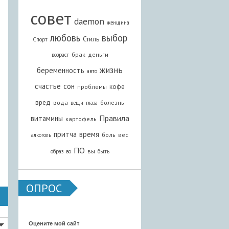
совет
daemon
женщина
любовь
выбор
Стиль
Спорт
брак
деньги
возраст
жизнь
беременность
авто
счастье
сон
кофе
проблемы
вред
вода
болезнь
вещи
глаза
Правила
витамины
картофель
притча
время
боль
вес
алкоголь
ПО
вы
образ
во
быть
ОПРОС
Оцените мой сайт