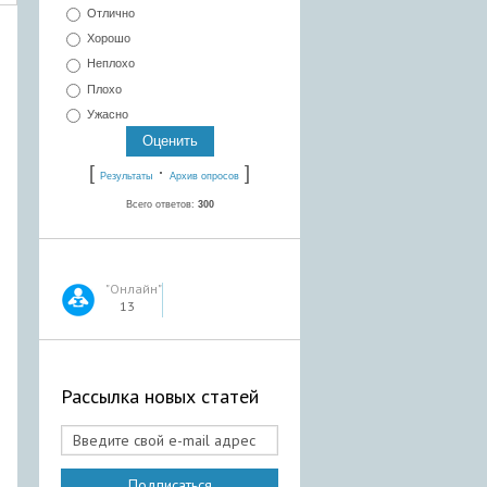
Отлично
Хорошо
Неплохо
Плохо
Ужасно
[
·
]
Результаты
Архив опросов
Всего ответов:
300
"Онлайн"
13
Рассылка новых статей