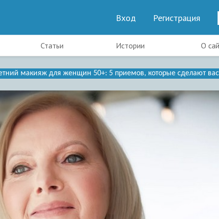
Вход
Регистрация
Статьи
Истории
О са
етний макияж для женщин 50+: 5 приемов, которые сделают ва