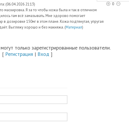
0
та:
(06.04.2026 21:13)
сто маскировка. Я за то чтобы кожа была и так в отличном
дилось там всё замазывать. Мне здорово помогает
р в дозировке 150мг в этом плане. Кожа подтянутая, упругая
 даёт. Выгляжу хорошо и без макияжа. (
Материал
)
могут только зарегистрированные пользователи.
[
Регистрация
|
Вход
]