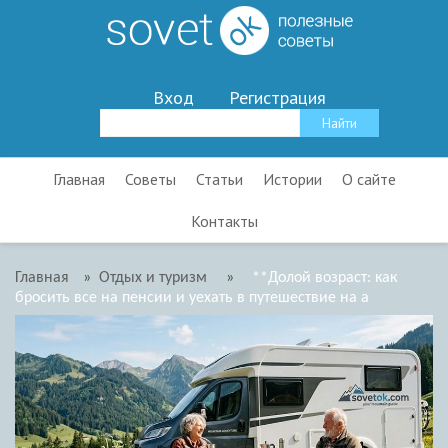
Вход
Регистрация
Главная
Советы
Статьи
Истории
О сайте
Контакты
Главная
»
Отдых и туризм
»
**Долой возраст: как
бросить все на пенсии и уехать в путешествие на а