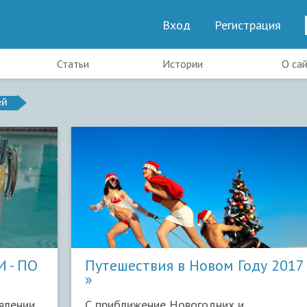
Вход
Регистрация
Статьи
Истории
О са
ей
 - ПО
Путешествия в Новом Году 2017
влении
С приближение Новогодних и