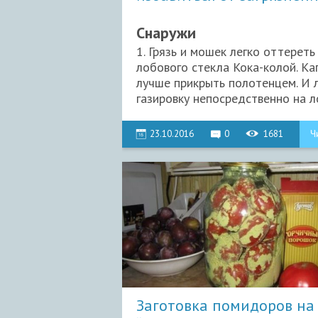
Снаружи
1. Грязь и мошек легко оттереть
лобового стекла Кока-колой. Ка
лучше прикрыть полотенцем. И 
газировку непосредственно на ло
23.10.2016
0
1681
Ч
Заготовка помидоров на