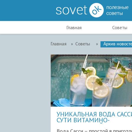
Главная
Советы
Главная
»
Советы
»
Архив новост
УНИКАЛЬНАЯ ВОДА САССИ
СУТИ ВИТАМИНО-
МИНЕРАЛЬНЫЙ К
Вода Сасси – простой в пригото