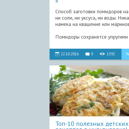
Способ заготовки помидоров на 
ни соли, ни уксуса, ни воды. Ник
намека на квашение или марино
Помидоры сохранятся упругими и
22.10.2016
0
1592
Ч
Топ-10 полезных детских