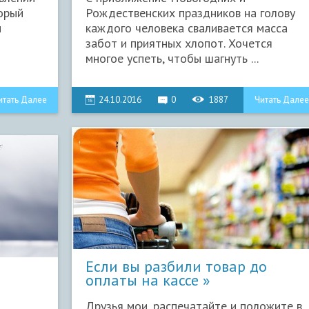
торый
Рождественских праздников на голову
и
каждого человека сваливается масса
забот и приятных хлопот. Хочется
многое успеть, чтобы шагнуть ...
итать Далее
24.10.2016
0
1887
Читать Далее
​Если вы разбили товар до
оплаты на кассе
Я
Друзья мои, распечатайте и положите в