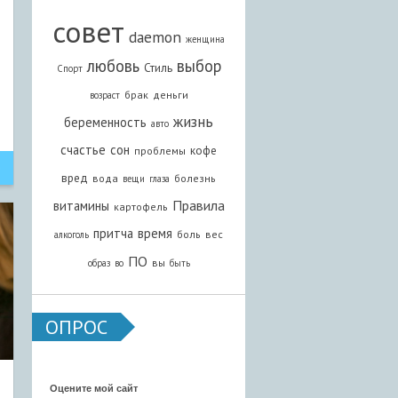
совет
daemon
женщина
любовь
выбор
Стиль
Спорт
брак
деньги
возраст
жизнь
беременность
авто
счастье
сон
кофе
проблемы
вред
вода
болезнь
вещи
глаза
Правила
витамины
картофель
притча
время
боль
вес
алкоголь
ПО
вы
образ
во
быть
ОПРОС
Оцените мой сайт