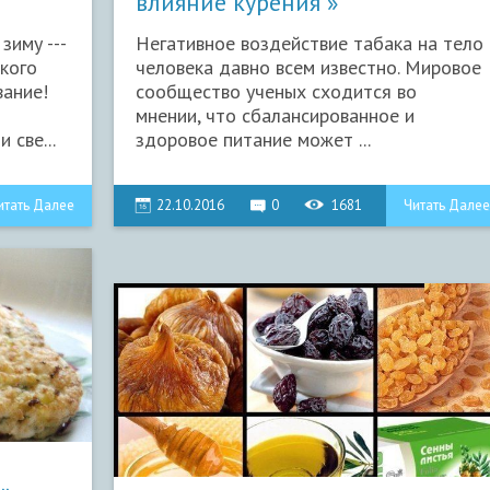
влияние курения
зиму ---
Негативное воздействие табака на тело
акого
человека давно всем известно. Мировое
вание!
сообщество ученых сходится во
мнении, что сбалансированное и
 све...
здоровое питание может ...
итать Далее
22.10.2016
0
1681
Читать Далее