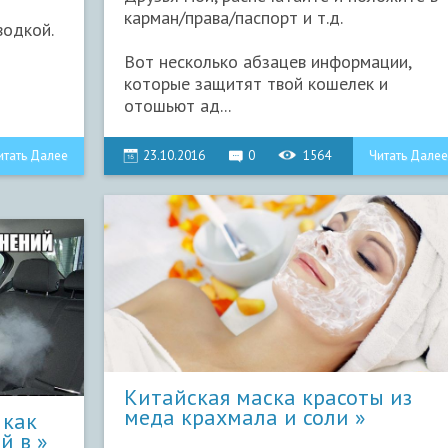
карман/права/паспорт и т.д.
водкой.
Вот несколько абзацев информации,
которые защитят твой кошелек и
отошьют ад...
итать Далее
23.10.2016
0
1564
Читать Далее
​Китайская маска красоты из
меда крахмала и соли
 как
й в