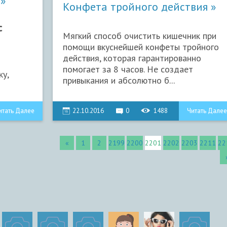
​Конфета тройного действия
ес
Мягкий способ очистить кишечник при
помощи вкуснейшей конфеты тройного
действия, которая гарантированно
помогает за 8 часов. Не создает
у,
привыкания и абсолютно б...
итать Далее
22.10.2016
0
1488
Читать Далее
«
1
2
2199
2200
2201
2202
2203
2211
22