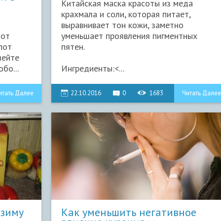
Китайская маска красоты из меда
крахмала и соли, которая питает,
выравнивает тон кожи, заметно
 от
уменьшает проявления пигментных
пот
пятен.
лейте
бо...
Ингредиенты:<...
итать Далее
22.10.2016
0
1683
Читать Далее
 зиму
​Как уменьшить негативное