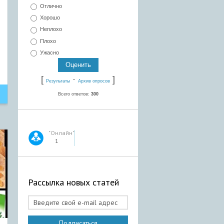
Отлично
Хорошо
Неплохо
Плохо
Ужасно
[
·
]
Результаты
Архив опросов
Всего ответов:
300
"Онлайн"
1
Рассылка новых статей