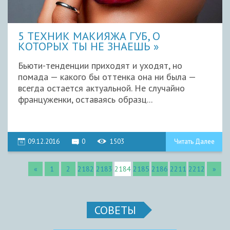
5 ТЕХНИК МАКИЯЖА ГУБ, О
КОТОРЫХ ТЫ НЕ ЗНАЕШЬ
Бьюти-тенденции приходят и уходят, но
помада — какого бы оттенка она ни была —
всегда остается актуальной. Не случайно
француженки, оставаясь образц...
09.12.2016
0
1503
Читать Далее
«
1
2
2182
2183
2184
2185
2186
2211
2212
»
СОВЕТЫ