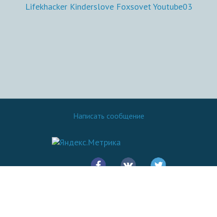
Lifekhacker
Kinderslove
Foxsovet
Youtube03
Написать сообщение
© 2016 - 2026.
SovetOK
Все права защищены: Копирование материалов сайта разрешено