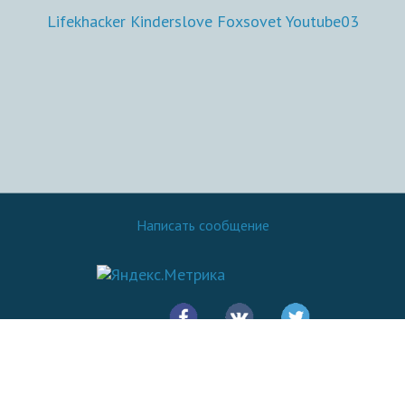
Lifekhacker
Kinderslove
Foxsovet
Youtube03
Написать сообщение
© 2016 - 2026.
SovetOK
Все права защищены: Копирование материалов сайта разрешено