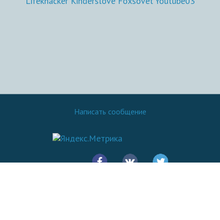
Lifekhacker
Kinderslove
Foxsovet
Youtube03
Написать сообщение
© 2016 - 2026.
SovetOK
Все права защищены: Копирование материалов сайта разрешено
только при указании ссылки на источник - Sovetok.com